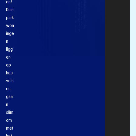
en!
Duin
park
won
inge
n
ligg
en
op
heu
vels
en
gaa
n
slim
om
met