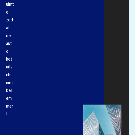
uimt
e
zod
at
de
aut
o
het
uitzi
cht
niet
bel
em
mer
t.