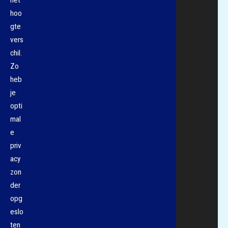
het
hoo
gte
vers
chil.
Zo
heb
je
opti
mal
e
priv
acy
zon
der
opg
eslo
ten