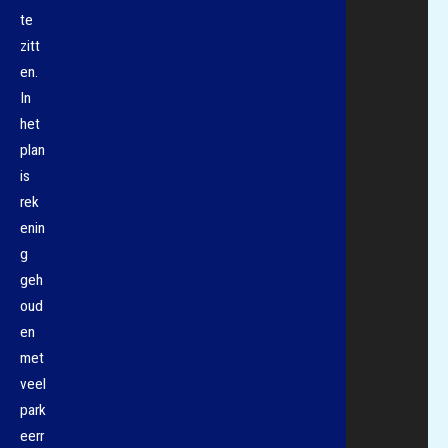
te
zitt
en.
In
het
plan
is
rek
enin
g
geh
oud
en
met
veel
park
eerr