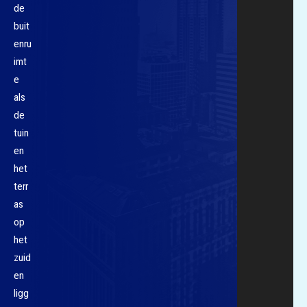
de
buit
enru
imt
e
als
de
tuin
en
het
terr
as
op
het
zuid
en
ligg